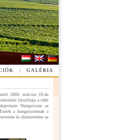
CIÓK
|
GALÉRIA
ittel 2004. március 18-án
készítési filozófiája a több
Tokajvinum Hungaricum az
um.Ennek a hungaricumnak a
ertetése és elismertetése az