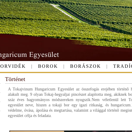
BORVIDÉK
|
BOROK
|
BORÁSZOK
|
TRADÍ
Történet
A Tokajvinum Hungaricum Egyesület az összefogás erejében történõ h
alakult meg. 9 olyan Tokaj-hegyaljai pincészet alapította meg, akiknek bor
száz éves hagyományos módszereken nyugszik.Nem véletlenül lett 
egyesület neve, hiszen a tokaji bor egy igazi ritkaság, és hungaric
védelme, óvása, ápolása és megtartása, valamint a világgal történõ megism
egyesület célja és feladata.