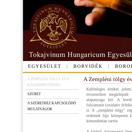
EGYESÜLET
|
BORVIDÉK
|
BORO
A Zempléni tölgy és
A ZEMPLÉNI TÖLGY ÉS A
KÁDÁRMESTERSÉG
Különleges értéket jelen
SZÜRET
övezeteiben megtelepült 
alapanyaga lett. A hordó
A SZÜRETHEZ KAPCSOLÓDÓ
folyamatát (oxidatív érlelé
MULATSÁGOK
is. A „zempléni tölgy” ré
erdeinek fája közepesen k
kimondottan tartós.
A kitûnõ alapanyagot hír