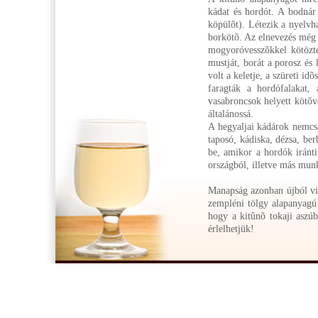
kádat és hordót. A bodnár 
köpülõt). Létezik a nyelvh
borkötõ. Az elnevezés még 
mogyoróvesszõkkel kötözté
mustját, borát a porosz és
volt a keletje, a szüreti i
faragták a hordófalakat,
vasabroncsok helyett kötõv
általánossá.
A hegyaljai kádárok nemcsa
taposó, kádiska, dézsa, ber
be, amikor a hordók iránti
országból, illetve más munk
Manapság azonban újból vir
zempléni tölgy alapanyagú
hogy a kitûnõ tokaji aszúb
érlelhetjük!