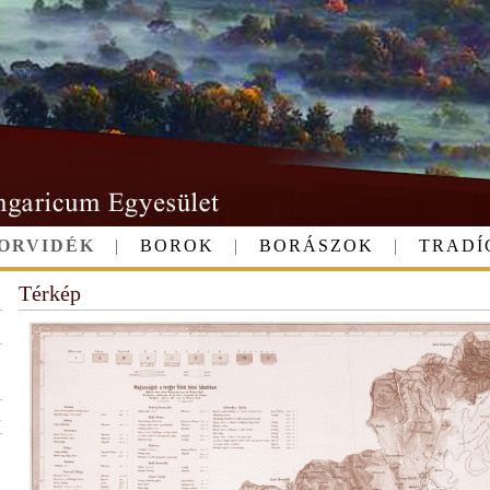
ORVIDÉK
|
BOROK
|
BORÁSZOK
|
TRADÍ
Térkép
A