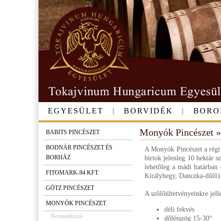
EGYESÜLET
|
BORVIDÉK
|
BORO
Monyók Pincészet 
BABITS PINCÉSZET
BODNÁR PINCÉSZET ÉS
A Monyók Pincészet a régi
BORHÁZ
birtok jelenleg 10 hektár s
lehetõleg a mádi határban -
FITOMARK-94 KFT.
Királyhegy, Danczka-dûlõ)
GÖTZ PINCÉSZET
A szõlõültetvényeinkre jel
MONYÓK PINCÉSZET
déli fekvés
Bemutatkozás
dõlésszög 15-30°