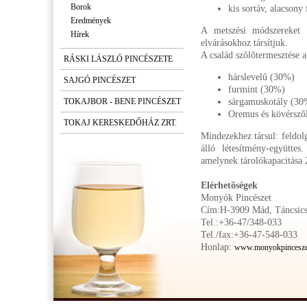
Borok
kis sortáv, alacsony
Eredmények
A metszési módszereket 
Hírek
elvárásokhoz társítjuk.
A család szõlõtermesztése 
RÁSKI LÁSZLÓ PINCÉSZETE
hárslevelû (30%)
SAJGÓ PINCÉSZET
furmint (30%)
TOKAJBOR - BENE PINCÉSZET
sárgamuskotály (30
Oremus és kövérszõ
TOKAJ KERESKEDŐHÁZ ZRT.
Mindezekhez társul: feldolgo
álló létesítmény-együtte
amelynek tárolókapacitása 2
Elérhetõségek
Monyók Pincészet
Cím:H-3909 Mád, Táncsics
Tel.:+36-47/348-033
Tel./fax:+36-47-548-033
Honlap:
www.monyokpincesze